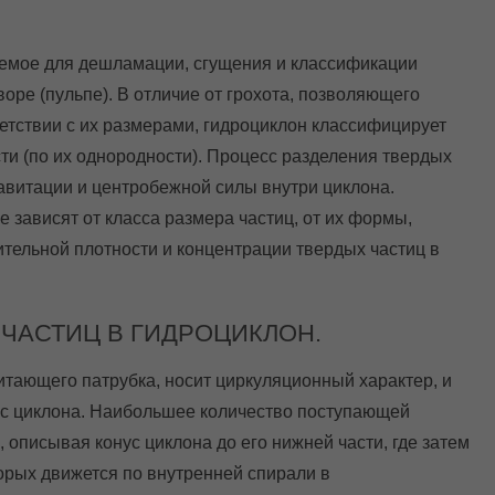
уемое для дешламации, сгущения и классификации
оре (пульпе). В отличие от грохота, позволяющего
ветствии с их размерами, гидроциклон классифицирует
ости (по их однородности). Процесс разделения твердых
авитации и центробежной силы внутри циклона.
 зависят от класса размера частиц, от их формы,
сительной плотности и концентрации твердых частиц в
ЧАСТИЦ В ГИДРОЦИКЛОН.
итающего патрубка, носит циркуляционный характер, и
с циклона. Наибольшее количество поступающей
описывая конус циклона до его нижней части, где затем
торых движется по внутренней спирали в