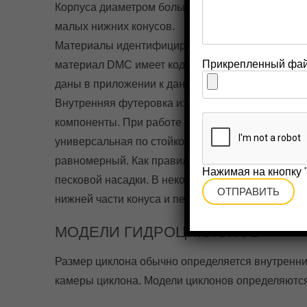
Корпуса диаметром большим, чем у модели 400C
малых нижних конусов.
Материалы идентифицируются по последним трем
Прикрепленный фа
материал DMC имеет код Р09, а чистая сталь – 
даны в приложении к данной инструкции.
Внутренняя футеровка изготавливается из спец.
компоненты. При работе в различного типа сред
универсальная по стойкости резина для работы 
равномерный. Как правило, нижняя часть циклон
Нажимая на кнопку 
песковой насадки. В некоторых случаях, целесо
нижней части конуса и песковой насадке, что п
МОДЕЛИ ГИДРОЦИКЛОНОВ
Размер циклона обычно определяется внутренн
камеры циклона. Модели циклонов определяютс