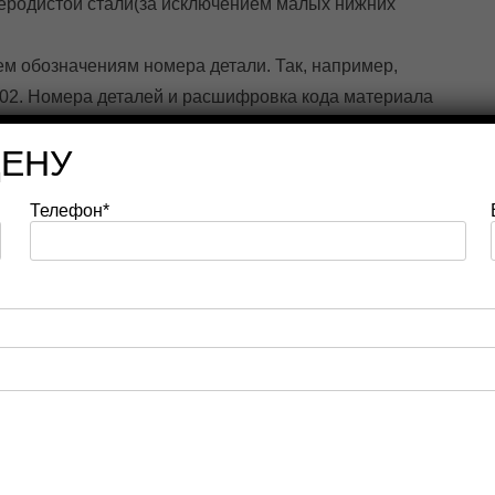
еродистой стали(за исключением малых нижних
 обозначениям номера детали. Так, например,
Е02. Номера деталей и расшифровка кода материала
ЦЕНУ
альной резины, в состав которой входят натуральные
ах, износ имеет различный характер. Разработана
Телефон*
с различными средами, износ которой приблизительно
а наиболее подвержена износу, особенно это касается
образна замена резиновой футеровки на керамическую в
овышает эффективность.
РИ ИЗГОТОВЛЕНИИ ГИДРОЦИКЛОНА
 имеют корпус, изготовленный из уникального
кими характеристиками, стойкостью к износу, высокому
ым весом и низкой стоимостью.