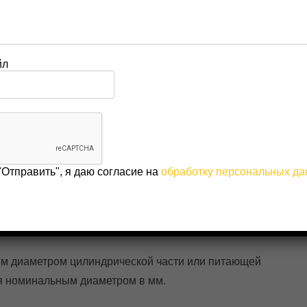
VX изготовлены из углеродистой стали за исключением
 обозначениям номера детали. Так, например,
йл
Е02. Номера деталей и расшифровка кода материала
 резины, в состав которой входят натуральные
ах, износ имеет различный характер. Разработана
с различными средами, износ которой приблизительно
а наиболее подвержена износу, особенно это касается
"Отправить", я даю согласие на
обработку персональных д
образна замена резиновой футеровки на керамическую в
овышает эффективность.
им диаметром цилиндрической части или питающей
я номинальным диаметром в мм.