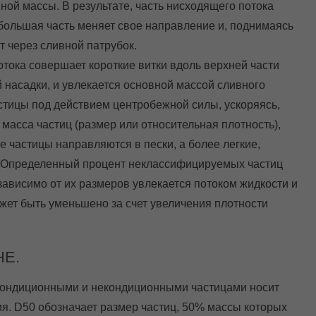
й массы. В результате, часть нисходящего потока
 большая часть меняет свое направление и, поднимаясь
т через сливной патрубок.
тока совершает короткие витки вдоль верхней части
насадки, и увлекается основной массой сливного
стицы под действием центробежной силы, ускоряясь,
масса частиц (размер или относительная плотность),
е частицы направляются в пески, а более легкие,
. Определенный процент неклассифицируемых частиц
зависимо от их размеров увлекается потоком жидкости и
ожет быть уменьшено за счет увеличения плотности
Е.
кондиционными и некондиционными частицами носит
ия. D50 обозначает размер частиц, 50% массы которых