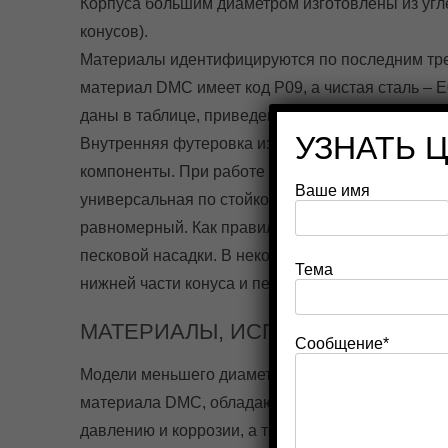
Корпуса большим диаметром изготовлены из угл
конусов).
Материалы идентифицируются по последним трем
материал DMC имеет код Р09, а чистая сталь – 
даны в таблице, приведенной ниже.
УЗНАТЬ 
Внутренняя футеровка изготавливается из специ
компоненты. При работе в различного типа сред
Ваше имя
универсальная по стойкости резина для работы 
равномерный. Как правило, нижняя часть циклон
песковой насадки. В некоторых случаях, целесо
Тема
нижней части конуса и песковой насадке, что п
МАТЕРИАЛЫ, ИСПОЛЬЗУЕМЫЕ П
Сообщение*
Модели меньшего диаметра, чем модель 500CVX,
материала DMC, обладающего высокими техничес
давлению и коррозии, а также относительно мал